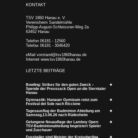
KONTAKT
TSV 1860 Hanau e. V.
Vereinsheim Sandelmühle
Philipp-August-Schleissner-Weg 2a
63452 Hanau
Telefon 06181 - 12560
Telefax 06181 - 3046420
eMail vorstand@tsv1860hanau.de
Internet www.tsv1860hanau.de
LETZTE BEITRÄGE
Bowling: Strikes für den guten Zweck –
Spende der Presssack Open an die Sterntaler
Hanau
Gymnastik: Hanauer Gymteam reist zum
Festival del Sole nach Riccione
Tagesausflug der Badminton Abteilung am
Samstag,13.06.26 nach Rüdesheim
Gelungene Neuauflage der Lamboy Open:
TSV-Badmintonabteilung begeistert Spieler
und Zuschauer
Fussballer sind Meister der Kreisoberliga