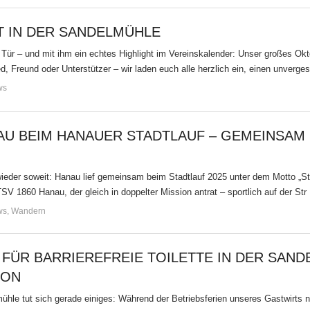
 IN DER SANDELMÜHLE
r Tür – und mit ihm ein echtes Highlight im Vereinskalender: Unser großes O
, Freund oder Unterstützer – wir laden euch alle herzlich ein, einen unverges
ws
AU BEIM HANAUER STADTLAUF – GEMEINSAM 
ieder soweit: Hanau lief gemeinsam beim Stadtlauf 2025 unter dem Motto „S
SV 1860 Hanau, der gleich in doppelter Mission antrat – sportlich auf der Str
ws
,
Wandern
 FÜR BARRIEREFREIE TOILETTE IN DER SAN
ION
le tut sich gerade einiges: Während der Betriebsferien unseres Gastwirts nut