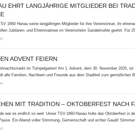
AU EHRT LANGJÄHRIGE MITGLIEDER BEI TRAD
EE
SV 1860 Hanau seine langjährigen Mitglieder für ihre Vereinstreue, ihr ehren
ellen Jubilaren- und Ehrenmatinee im Vereinsheim Sandelmühle geehrt. Für 2
ws
EN ADVENT FEIERN
hnachtsmarkt im Tümpelgarten! Am 1. Advent, dem 30. November 2025, ist e
ädt alle Familien, Nachbarn und Freunde aus dem Stadtteil zum gemütlichen
ws
HEN MIT TRADITION – OKTOBERFEST NACH F
 war es endlich so weit: Unser TSV 1860 Hanau holte das Oktoberfest in de
 Pause. Ein Abend voller Stimmung, Gemeinschaft und echter Gaudi! Stimmu
ws