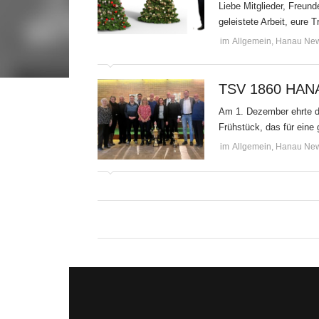
Liebe Mitglieder, Freun
geleistete Arbeit, eure
im
Allgemein
,
Hanau Ne
TSV 1860 HAN
Am 1. Dezember ehrte d
Frühstück, das für eine 
im
Allgemein
,
Hanau Ne