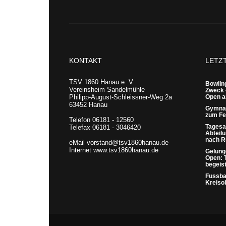
KONTAKT
LETZ
TSV 1860 Hanau e. V.
Bowling
Vereinsheim Sandelmühle
Zweck 
Philipp-August-Schleissner-Weg 2a
Open a
63452 Hanau
Gymnas
zum Fes
Telefon 06181 - 12560
Tagesa
Telefax 06181 - 3046420
Abteil
nach 
eMail vorstand@tsv1860hanau.de
Internet www.tsv1860hanau.de
Gelung
Open: 
begeis
Fussbal
Kreiso