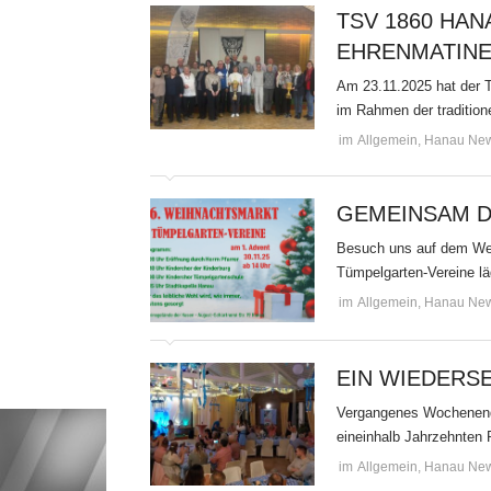
TSV 1860 HAN
EHRENMATIN
Am 23.11.2025 hat der T
im Rahmen der tradition
im
Allgemein
,
Hanau Ne
GEMEINSAM D
Besuch uns auf dem Wei
Tümpelgarten-Vereine l
im
Allgemein
,
Hanau Ne
EIN WIEDERSE
Vergangenes Wochenende
eineinhalb Jahrzehnten
im
Allgemein
,
Hanau Ne