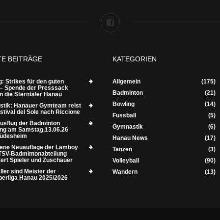
TE BEITRÄGE
KATEGORIEN
: Strikes für den guten
Allgemein
(175)
– Spende der Presssack
Badminton
(21)
n die Sterntaler Hanau
Bowling
(14)
tik: Hanauer Gymteam reist
tival del Sole nach Riccione
Fussball
(5)
usflug der Badminton
Gymnastik
(6)
ung am Samstag,13.06.26
Rüdesheim
Hanau News
(17)
ene Neuauflage der Lamboy
Tanzen
(3)
TSV-Badmintonabteilung
tert Spieler und Zuschauer
Volleyball
(90)
ler sind Meister der
Wandern
(13)
berliga Hanau 2025/2026