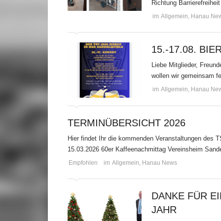
Richtung Barrierefreiheit
im
Allgemein
,
Hanau Ne
15.-17.08. B
Liebe Mitglieder, Freun
wollen wir gemeinsam fei
im
Allgemein
,
Hanau Ne
TERMINÜBERSICHT 2026
Hier findet Ihr die kommenden Veranstaltungen des 
15.03.2026 60er Kaffeenachmittag Vereinsheim Sand
Empfohlen
im
Allgemein
,
Hanau News
DANKE FÜR EI
AHR