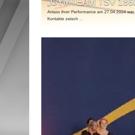
BEIM TSV 1860 HA
In diesem Jahr hat die Gymnastikabteilung
Sommerfest in die San ...