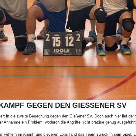
 KAMPF GEGEN DEN GIESSENER SV
t in die zweite Begegnung gegen den Gießener SV. Doch auch hier lief der S
der Annahme ein Problem, wodurch die Angriffe nicht präzise genug ausgeführ
er Fehlern im Angriff und cleveren Lobs fand das Team zurück in sein Spiel. D