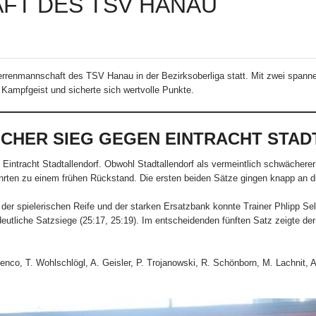
T DES TSV HANAU
errenmannschaft des TSV Hanau in der Bezirksoberliga statt. Mit zwei span
Kampfgeist und sicherte sich wertvolle Punkte.
SCHER SIEG GEGEN EINTRACHT STA
 Eintracht Stadtallendorf. Obwohl Stadtallendorf als vermeintlich schwächere
hrten zu einem frühen Rückstand. Die ersten beiden Sätze gingen knapp an di
 spielerischen Reife und der starken Ersatzbank konnte Trainer Phlipp Sell
 deutliche Satzsiege (25:17, 25:19). Im entscheidenden fünften Satz zeigte d
lenco, T. Wohlschlögl, A. Geisler, P. Trojanowski, R. Schönborn, M. Lachnit, 