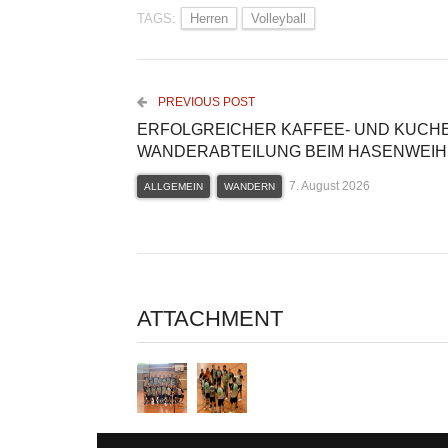
TAGS:
Herren
Volleyball
PREVIOUS POST
ERFOLGREICHER KAFFEE- UND KUCH
WANDERABTEILUNG BEIM HASENWEI
7. August 2026
ALLGEMEIN
WANDERN
ATTACHMENT