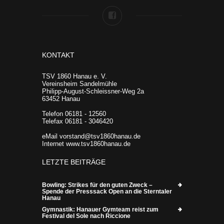
KONTAKT
TSV 1860 Hanau e. V.
Vereinsheim Sandelmühle
Philipp-August-Schleissner-Weg 2a
63452 Hanau
Telefon 06181 - 12560
Telefax 06181 - 3046420
eMail vorstand@tsv1860hanau.de
Internet www.tsv1860hanau.de
LETZTE BEITRÄGE
Bowling: Strikes für den guten Zweck –
Spende der Presssack Open an die Sterntaler
Hanau
Gymnastik: Hanauer Gymteam reist zum
Festival del Sole nach Riccione