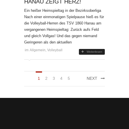
NAU ZEIGT HERZ!
Ein heißer Heimspieltag in der Bezirksoberliga
Nach einer einmonatigen Spielpause hieß es für
die Volleyball-Herren des TSV 1860 Hanau am
vergangenen Heimspieltag: Zurück aufs Feld
und gleich Vollgas! Und das gegen niemand
Geringeren als den aktuellen
im
Allgemein
,
Volleyball
Weiterlesen
1
2
3
4
5
NEXT