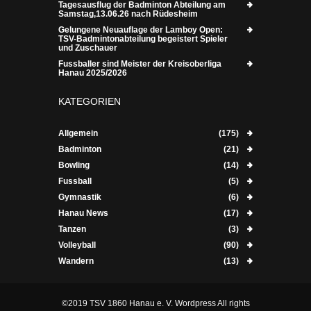
Tagesausflug der Badminton Abteilung am
Samstag,13.06.26 nach Rüdesheim
Gelungene Neuauflage der Lamboy Open:
TSV-Badmintonabteilung begeistert Spieler
und Zuschauer
Fussballer sind Meister der Kreisoberliga
Hanau 2025/2026
KATEGORIEN
Allgemein
(175)
Badminton
(21)
Bowling
(14)
Fussball
(5)
Gymnastik
(6)
Hanau News
(17)
Tanzen
(3)
Volleyball
(90)
Wandern
(13)
©2019 TSV 1860 Hanau e. V. Wordpress All rights