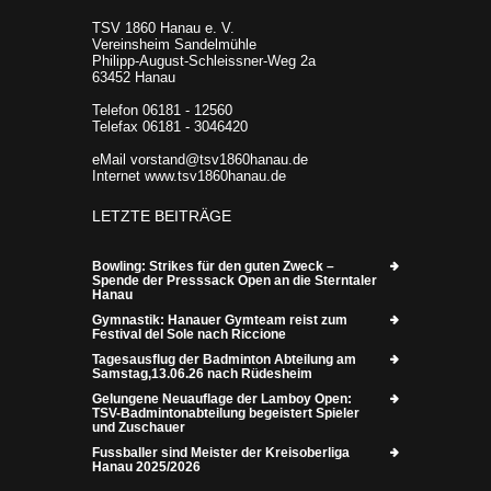
TSV 1860 Hanau e. V.
Vereinsheim Sandelmühle
Philipp-August-Schleissner-Weg 2a
63452 Hanau
Telefon 06181 - 12560
Telefax 06181 - 3046420
eMail vorstand@tsv1860hanau.de
Internet www.tsv1860hanau.de
LETZTE BEITRÄGE
Bowling: Strikes für den guten Zweck –
Spende der Presssack Open an die Sterntaler
Hanau
Gymnastik: Hanauer Gymteam reist zum
Festival del Sole nach Riccione
Tagesausflug der Badminton Abteilung am
Samstag,13.06.26 nach Rüdesheim
Gelungene Neuauflage der Lamboy Open:
TSV-Badmintonabteilung begeistert Spieler
und Zuschauer
Fussballer sind Meister der Kreisoberliga
Hanau 2025/2026