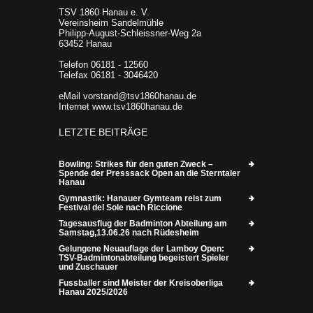
TSV 1860 Hanau e. V.
Vereinsheim Sandelmühle
Philipp-August-Schleissner-Weg 2a
63452 Hanau
Telefon 06181 - 12560
Telefax 06181 - 3046420
eMail vorstand@tsv1860hanau.de
Internet www.tsv1860hanau.de
LETZTE BEITRÄGE
Bowling: Strikes für den guten Zweck –
Spende der Presssack Open an die Sterntaler
Hanau
Gymnastik: Hanauer Gymteam reist zum
Festival del Sole nach Riccione
Tagesausflug der Badminton Abteilung am
Samstag,13.06.26 nach Rüdesheim
Gelungene Neuauflage der Lamboy Open:
TSV-Badmintonabteilung begeistert Spieler
und Zuschauer
Fussballer sind Meister der Kreisoberliga
Hanau 2025/2026