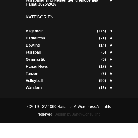
Fussballer sind Meister der Kreisoberliga
Hanau 2025/2026
KATEGORIEN
Allgemein
(175)
Badminton
(21)
Bowling
(14)
Fussball
(5)
Gymnastik
(6)
Hanau News
(17)
Tanzen
(3)
Volleyball
(90)
Wandern
(13)
©2019 TSV 1860 Hanau e. V. Wordpress All rights
reserved.
Design by Jandt-Consulting