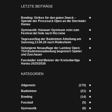
LETZTE BEITRÄGE
Bowling: Strikes für den guten Zweck –
Spende der Presssack Open an die Sterntaler
Hanau
Gymnastik: Hanauer Gymteam reist zum
Festival del Sole nach Riccione
Tagesausflug der Badminton Abteilung am
Samstag,13.06.26 nach Rüdesheim
Gelungene Neuauflage der Lamboy Open:
TSV-Badmintonabteilung begeistert Spieler
und Zuschauer
Fussballer sind Meister der Kreisoberliga
Hanau 2025/2026
KATEGORIEN
Allgemein
(175)
Badminton
(21)
Bowling
(14)
Fussball
(5)
Gymnastik
(6)