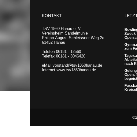
KONTAKT
LETZ
TSV 1860 Hanau e. V.
Bowling
Vereinsheim Sandelmühle
Zweck 
Philipp-August-Schleissner-Weg 2a
Open a
63452 Hanau
Gymnas
zum Fes
Telefon 06181 - 12560
Tagesa
Telefax 06181 - 3046420
Abteil
nach 
eMail vorstand@tsv1860hanau.de
Internet www.tsv1860hanau.de
Gelung
Open: 
begeis
Fussbal
Kreiso
©2