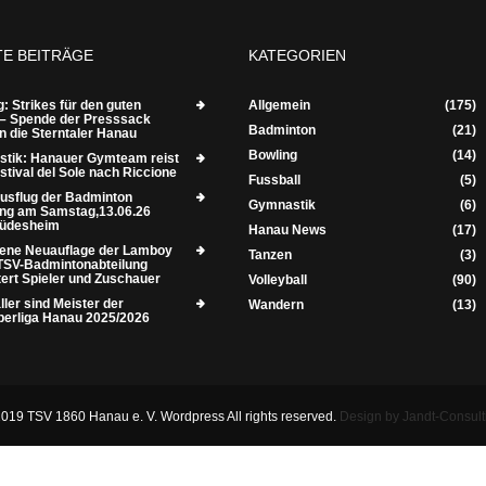
TE BEITRÄGE
KATEGORIEN
: Strikes für den guten
Allgemein
(175)
– Spende der Presssack
Badminton
(21)
n die Sterntaler Hanau
Bowling
(14)
tik: Hanauer Gymteam reist
tival del Sole nach Riccione
Fussball
(5)
usflug der Badminton
Gymnastik
(6)
ung am Samstag,13.06.26
Rüdesheim
Hanau News
(17)
ene Neuauflage der Lamboy
Tanzen
(3)
TSV-Badmintonabteilung
tert Spieler und Zuschauer
Volleyball
(90)
ler sind Meister der
Wandern
(13)
berliga Hanau 2025/2026
019 TSV 1860 Hanau e. V. Wordpress All rights reserved.
Design by Jandt-Consult