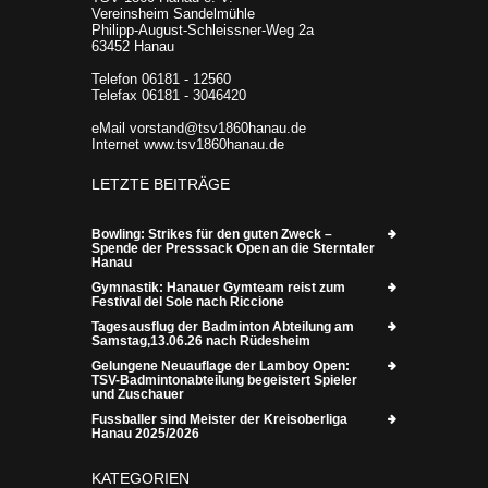
Vereinsheim Sandelmühle
Philipp-August-Schleissner-Weg 2a
63452 Hanau
Telefon 06181 - 12560
Telefax 06181 - 3046420
eMail vorstand@tsv1860hanau.de
Internet www.tsv1860hanau.de
LETZTE BEITRÄGE
Bowling: Strikes für den guten Zweck –
Spende der Presssack Open an die Sterntaler
Hanau
Gymnastik: Hanauer Gymteam reist zum
Festival del Sole nach Riccione
Tagesausflug der Badminton Abteilung am
Samstag,13.06.26 nach Rüdesheim
Gelungene Neuauflage der Lamboy Open:
TSV-Badmintonabteilung begeistert Spieler
und Zuschauer
Fussballer sind Meister der Kreisoberliga
Hanau 2025/2026
KATEGORIEN