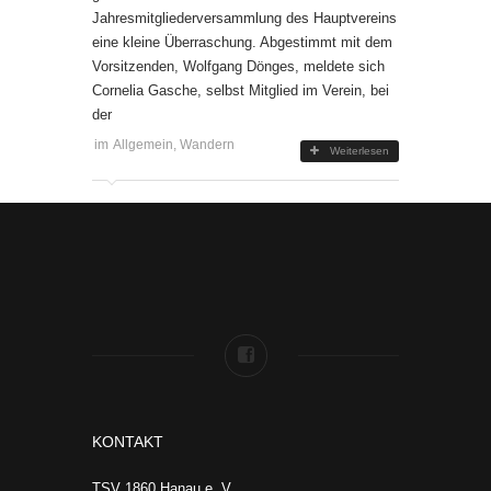
Jahresmitgliederversammlung des Hauptvereins
eine kleine Überraschung. Abgestimmt mit dem
Vorsitzenden, Wolfgang Dönges, meldete sich
Cornelia Gasche, selbst Mitglied im Verein, bei
der
im
Allgemein
,
Wandern
Weiterlesen
KONTAKT
TSV 1860 Hanau e. V.