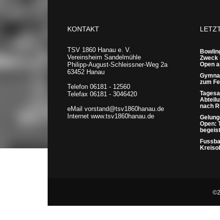
KONTAKT
LETZ
TSV 1860 Hanau e. V.
Bowling
Vereinsheim Sandelmühle
Zweck 
Philipp-August-Schleissner-Weg 2a
Open a
63452 Hanau
Gymnas
zum Fes
Telefon 06181 - 12560
Tagesa
Telefax 06181 - 3046420
Abteil
nach 
eMail vorstand@tsv1860hanau.de
Internet www.tsv1860hanau.de
Gelung
Open: 
begeis
Fussbal
Kreiso
©2