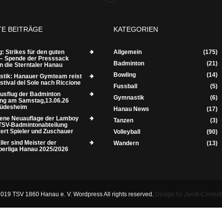
TE BEITRÄGE
KATEGORIEN
: Strikes für den guten
Allgemein
(175)
– Spende der Presssack
Badminton
(21)
n die Sterntaler Hanau
Bowling
(14)
tik: Hanauer Gymteam reist
tival del Sole nach Riccione
Fussball
(5)
usflug der Badminton
Gymnastik
(6)
ung am Samstag,13.06.26
Rüdesheim
Hanau News
(17)
ene Neuauflage der Lamboy
Tanzen
(3)
TSV-Badmintonabteilung
tert Spieler und Zuschauer
Volleyball
(90)
ler sind Meister der
Wandern
(13)
berliga Hanau 2025/2026
019 TSV 1860 Hanau e. V. Wordpress All rights reserved.
Design by Jandt-Consult