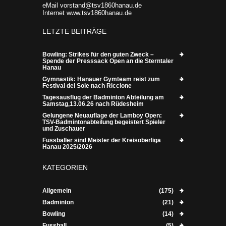
eMail vorstand@tsv1860hanau.de
Internet www.tsv1860hanau.de
LETZTE BEITRÄGE
Bowling: Strikes für den guten Zweck –
Spende der Presssack Open an die Sterntaler
Hanau
Gymnastik: Hanauer Gymteam reist zum
Festival del Sole nach Riccione
Tagesausflug der Badminton Abteilung am
Samstag,13.06.26 nach Rüdesheim
Gelungene Neuauflage der Lamboy Open:
TSV-Badmintonabteilung begeistert Spieler
und Zuschauer
Fussballer sind Meister der Kreisoberliga
Hanau 2025/2026
KATEGORIEN
Allgemein
(175)
Badminton
(21)
Bowling
(14)
Fussball
(5)