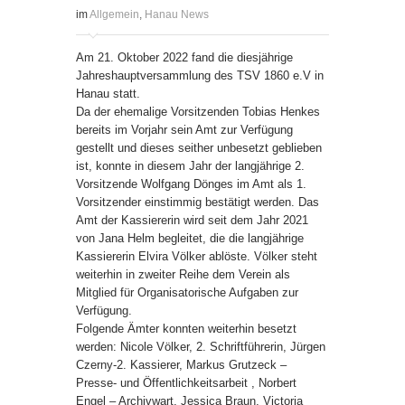
im
Allgemein
,
Hanau News
Am 21. Oktober 2022 fand die diesjährige
Jahreshauptversammlung des TSV 1860 e.V in
Hanau statt.
Da der ehemalige Vorsitzenden Tobias Henkes
bereits im Vorjahr sein Amt zur Verfügung
gestellt und dieses seither unbesetzt geblieben
ist, konnte in diesem Jahr der langjährige 2.
Vorsitzende Wolfgang Dönges im Amt als 1.
Vorsitzender einstimmig bestätigt werden. Das
Amt der Kassiererin wird seit dem Jahr 2021
von Jana Helm begleitet, die die langjährige
Kassiererin Elvira Völker ablöste. Völker steht
weiterhin in zweiter Reihe dem Verein als
Mitglied für Organisatorische Aufgaben zur
Verfügung.
Folgende Ämter konnten weiterhin besetzt
werden: Nicole Völker, 2. Schriftführerin, Jürgen
Czerny-2. Kassierer, Markus Grutzeck –
Presse- und Öffentlichkeitsarbeit , Norbert
Engel – Archivwart, Jessica Braun, Victoria