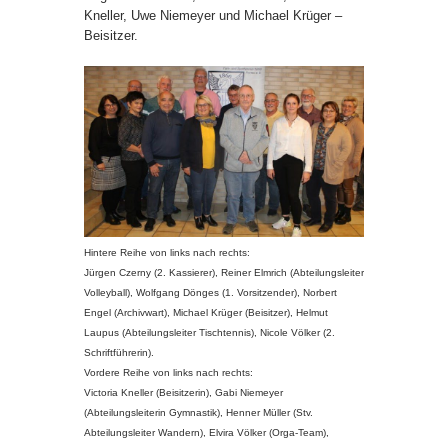
Kneller, Uwe Niemeyer und Michael Krüger –
Beisitzer.
Hintere Reihe von links nach rechts:
Jürgen Czerny (2. Kassierer), Reiner Elmrich (Abteilungsleiter
Volleyball), Wolfgang Dönges (1. Vorsitzender), Norbert
Engel (Archivwart), Michael Krüger (Beisitzer), Helmut
Laupus (Abteilungsleiter Tischtennis), Nicole Völker (2.
Schriftführerin).
Vordere Reihe von links nach rechts:
Victoria Kneller (Beisitzerin), Gabi Niemeyer
(Abteilungsleiterin Gymnastik), Henner Müller (Stv.
Abteilungsleiter Wandern), Elvira Völker (Orga-Team),