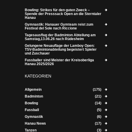
Bowling: Strikes für den guten Zweck –
Spende der Presssack Open an die Sterntaler
Hanau
Gymnastik: Hanauer Gymteam reist zum
Festival del Sole nach Riccione
Tagesausflug der Badminton Abteilung am
Samstag,13.06.26 nach Rüdesheim
Gelungene Neuauflage der Lamboy Open:
TSV-Badmintonabteilung begeistert Spieler
und Zuschauer
Fussballer sind Meister der Kreisoberliga
Hanau 2025/2026
KATEGORIEN
Allgemein
(175)
Badminton
(21)
Bowling
(14)
Fussball
(5)
Gymnastik
(6)
Hanau News
(17)
Tanzen
(3)