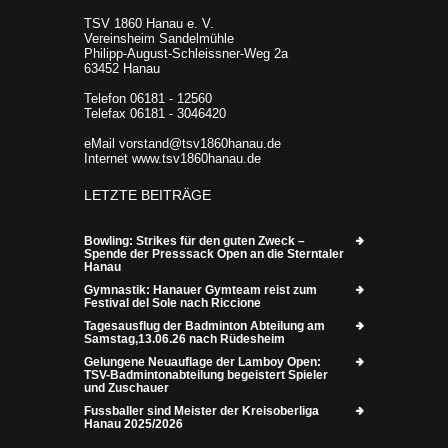
TSV 1860 Hanau e. V.
Vereinsheim Sandelmühle
Philipp-August-Schleissner-Weg 2a
63452 Hanau
Telefon 06181 - 12560
Telefax 06181 - 3046420
eMail vorstand@tsv1860hanau.de
Internet www.tsv1860hanau.de
LETZTE BEITRÄGE
Bowling: Strikes für den guten Zweck –
Spende der Presssack Open an die Sterntaler
Hanau
Gymnastik: Hanauer Gymteam reist zum
Festival del Sole nach Riccione
Tagesausflug der Badminton Abteilung am
Samstag,13.06.26 nach Rüdesheim
Gelungene Neuauflage der Lamboy Open:
TSV-Badmintonabteilung begeistert Spieler
und Zuschauer
Fussballer sind Meister der Kreisoberliga
Hanau 2025/2026