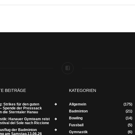
TE BEITRÄGE
KATEGORIEN
: Strikes für den guten
Allgemein
(175)
– Spende der Presssack
Badminton
(21)
n die Sterntaler Hanau
Bowling
(14)
tik: Hanauer Gymteam reist
tival del Sole nach Riccione
Fussball
(5)
usflug der Badminton
Gymnastik
(6)
ung am Samstag,13.06.26