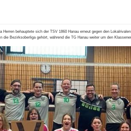
iga Herren behauptete sich der TSV 1860 Hanau erneut gegen den Lokalrivalen
in die Bezirksoberliga gehört, während die TG Hanau weiter um den Klassener