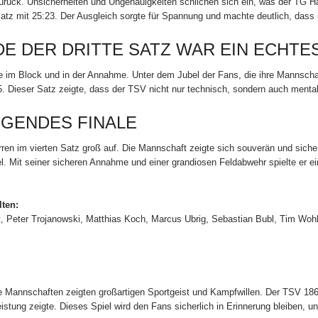
zurück. Unsicherheiten und Ungenauigkeiten schlichen sich ein, was der TG 
tz mit 25:23. Der Ausgleich sorgte für Spannung und machte deutlich, dass im
DE DER DRITTE SATZ WAR EIN ECHTE
 im Block und in der Annahme. Unter dem Jubel der Fans, die ihre Mannschaf
 Dieser Satz zeigte, dass der TSV nicht nur technisch, sondern auch mental 
UGENDES FINALE
en im vierten Satz groß auf. Die Mannschaft zeigte sich souverän und siche
. Mit seiner sicheren Annahme und einer grandiosen Feldabwehr spielte er ein
lten:
, Peter Trojanowski, Matthias Koch, Marcus Ubrig, Sebastian Bubl, Tim Wohl
de Mannschaften zeigten großartigen Sportgeist und Kampfwillen. Der TSV 1
istung zeigte. Dieses Spiel wird den Fans sicherlich in Erinnerung bleiben, 