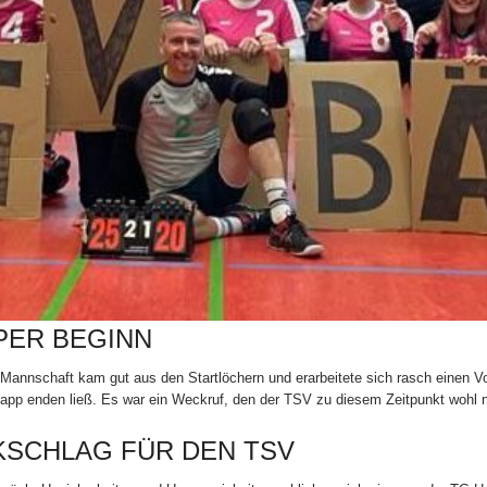
PPER BEGINN
e Mannschaft kam gut aus den Startlöchern und erarbeitete sich rasch einen
pp enden ließ. Es war ein Weckruf, den der TSV zu diesem Zeitpunkt wohl no
CKSCHLAG FÜR DEN TSV