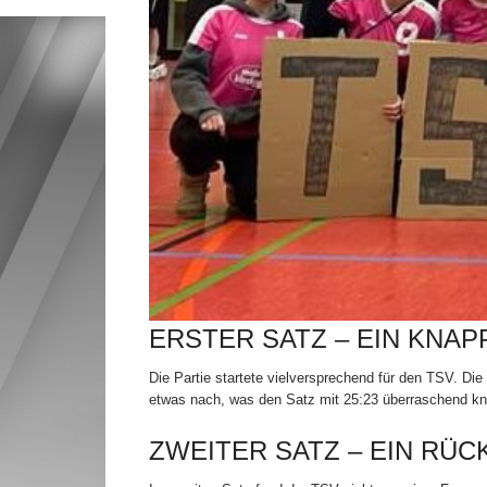
ERSTER SATZ – EIN KNA
Die Partie startete vielversprechend für den TSV. Di
etwas nach, was den Satz mit 25:23 überraschend kna
ZWEITER SATZ – EIN RÜ