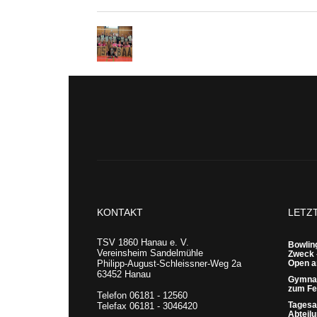
KONTAKT
LETZ
TSV 1860 Hanau e. V.
Bowling
Vereinsheim Sandelmühle
Zweck 
Philipp-August-Schleissner-Weg 2a
Open a
63452 Hanau
Gymnas
zum Fes
Telefon 06181 - 12560
Tagesa
Telefax 06181 - 3046420
Abteil