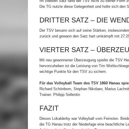
Im zweiten Satz fand der TSV nicht zu seiner Form 
Die TG nutzte diese Gelegenheit und holte sich den Sa
DRITTER SATZ – DIE WEN
Der TSV besann sich auf seine Stärken, insbesondere
zurück und gewann den Satz hart umkämpft mit 27:25.
VIERTER SATZ – ÜBERZE
Mit neu gewonnener Überzeugung spielte die TSV Herr
hervorzuheben ist die Leistung von Tim Wohlschloegel
wichtige Punkte für den TSV zu sichern.
Für das Volleyball Team des TSV 1860 Hanau spie
Richard Schönborn, Stephan Nikolaev, Marius Lachnit
Trainer: Philipp Sellentin
FAZIT
Dieses Lokalderby war Volleyball vom Feinsten. Bei
die TG Hanau trotz der Niederlage eine beachtliche Le