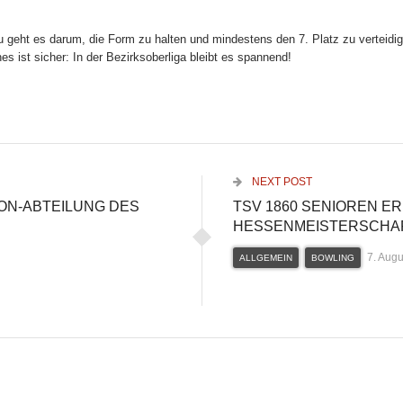
geht es darum, die Form zu halten und mindestens den 7. Platz zu verteidi
s ist sicher: In der Bezirksoberliga bleibt es spannend!
NEXT POST
-ABTEILUNG DES T
TSV 1860 SENIOREN E
HESSENMEISTERSCHAF
7. Aug
ALLGEMEIN
BOWLING