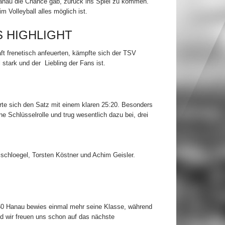
Hanau die Chance gab, zurück ins Spiel zu kommen.
 Volleyball alles möglich ist.
S HIGHLIGHT
t frenetisch anfeuerten, kämpfte sich der TSV
stark und der Liebling der Fans ist.
rte sich den Satz mit einem klaren 25:20. Besonders
e Schlüsselrolle und trug wesentlich dazu bei, drei
schloegel, Torsten Köstner und Achim Geisler.
860 Hanau bewies einmal mehr seine Klasse, während
und wir freuen uns schon auf das nächste