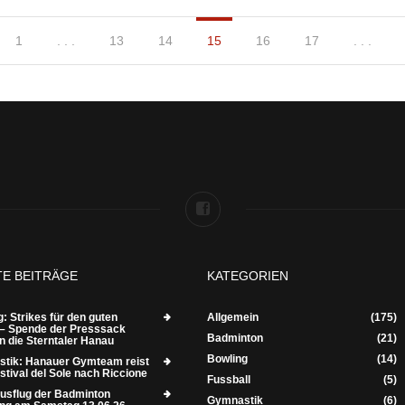
1
. . .
13
14
15
16
17
. . .
TE BEITRÄGE
KATEGORIEN
: Strikes für den guten
Allgemein
(175)
– Spende der Presssack
Badminton
(21)
n die Sterntaler Hanau
Bowling
(14)
tik: Hanauer Gymteam reist
tival del Sole nach Riccione
Fussball
(5)
usflug der Badminton
Gymnastik
(6)