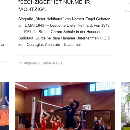
”SECHZIGER” IST NUNMEHR
”ACHTZIG”.
im
Biografie „Dieter Neidhardt“ von Norbert Engel Geboren
am 1.MAI 1943 — besuchte Dieter Neithardt von 1949
— 1957 die Brüder-Grimm-Schule in der Hanauer
Südstadt, wurde bei dem Hanauer Unternehmen H Q S
t an
zum Quarzglas-Apparate—Blaser ber
im
Allgemein
,
Hanau News