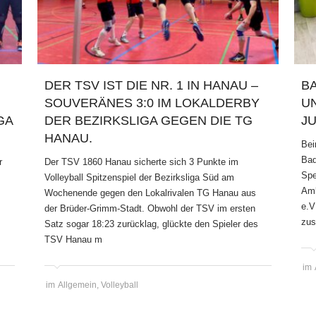
DER TSV IST DIE NR. 1 IN HANAU –
B
SOUVERÄNES 3:0 IM LOKALDERBY
U
GA
DER BEZIRKSLIGA GEGEN DIE TG
J
HANAU.
Bei
Bad
r
Der TSV 1860 Hanau sicherte sich 3 Punkte im
Spe
Volleyball Spitzenspiel der Bezirksliga Süd am
Amb
Wochenende gegen den Lokalrivalen TG Hanau aus
e.V
der Brüder-Grimm-Stadt. Obwohl der TSV im ersten
zus
Satz sogar 18:23 zurücklag, glückte den Spieler des
TSV Hanau m
im
im
Allgemein
,
Volleyball