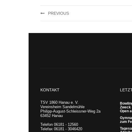
PREVIOUS
KONTAKT
LETZ
TSV 1860 Hanau e. V.
Bowling
Vereinsheim Sandelmühle
Zweck 
Philipp-August-Schleissner-Weg 2a
Open a
63452 Hanau
Gymnas
zum Fes
Telefon 06181 - 12560
Tagesa
Telefax 06181 - 3046420