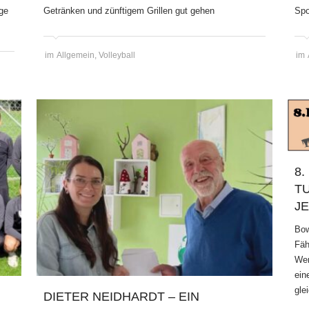
age
Getränken und zünftigem Grillen gut gehen
Spo
im
Allgemein
,
Volleyball
im
8.
U
E
Bow
Fäh
Wen
ein
gle
DIETER NEIDHARDT – EIN